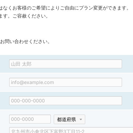
はなくお客様のご希望によりご自由にプラン変更ができます。
ます。ご容赦ください。
お問い合わせください。
郵
都
便
道
市
番
府