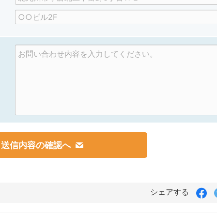
区
号
県
建
町
物
村
名
、
番
地
Fa
シェアする
で
シ