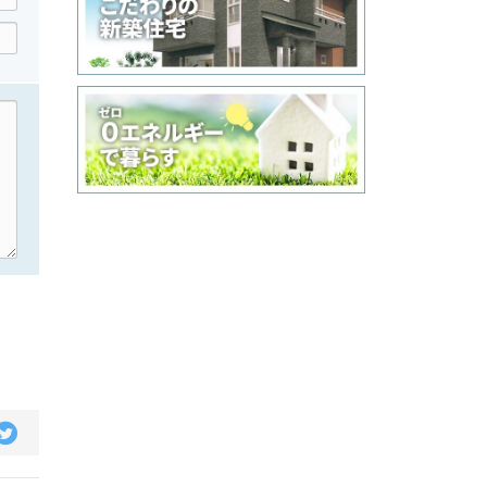
cebook
Twitter
で
シ