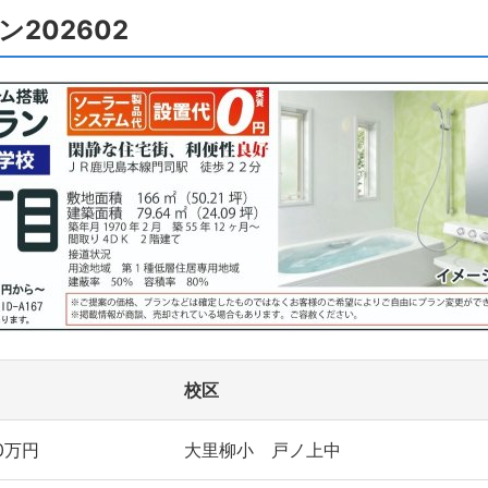
202602
校区
60万円
大里柳小 戸ノ上中