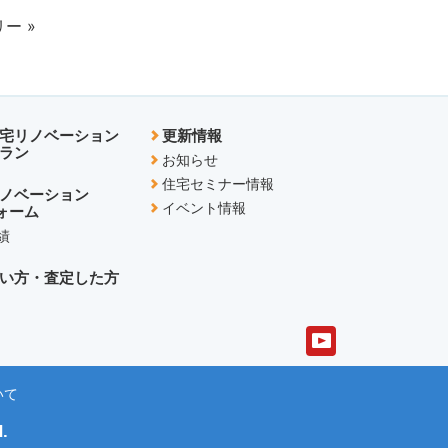
ェ
ア
ー »
す
る
宅リノベーション
更新情報
ラン
お知らせ
住宅セミナー情報
ノベーション
イベント情報
ォーム
績
い方・査定した方
YouTube
ア
カ
いて
ウ
.