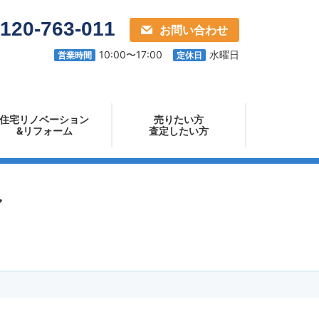
電
120-763-011
お問い合わせ
ライフホーム
話
10:00〜17:00
水曜日
営業時間
定休日
番
号：
住宅リノベーション
売りたい方
&リフォーム
査定したい方
ン