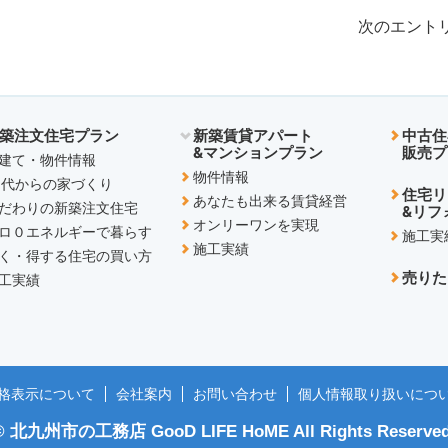
ェ
ア
次のエントリ
す
る
築注文住宅プラン
新築賃貸アパート
中古住
&マンションプラン
販売プ
建て・物件情報
物件情報
0代からの家づくり
住宅リ
あなたも出来る賃貸経営
だわりの新築注文住宅
&リフ
オンリーワンを実現
ロ０エネルギーで暮らす
施工実
施工実績
く・得する住宅の買い方
売りた
工実績
格表示について
会社案内
お問い合わせ
個人情報取り扱いにつ
©
北九州市の工務店 GooD LIFE HoME
All Rights Reserved