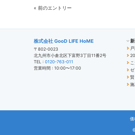
« 前のエントリー
株式会社 GooD LIFE HoME
新
戸
〒802-0023
北九州市小倉北区下富野3丁目11番2号
2
TEL :
0120-763-011
こ
営業時間 : 10:00〜17:00
ゼ
賢
施
価