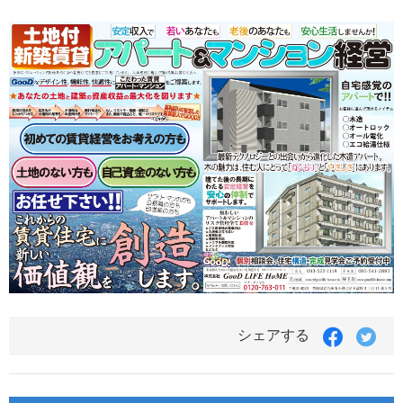
Faceboo
Twit
シェアする
で
で
シ
シ
ェ
ェ
ア
ア