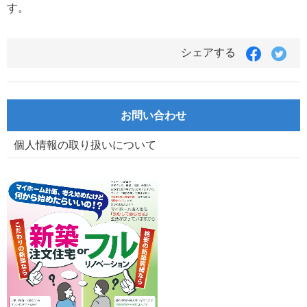
す。
Faceboo
Twit
シェアする
で
で
シ
シ
ェ
ェ
ア
ア
お問い合わせ
す
す
る
る
個人情報の取り扱いについて