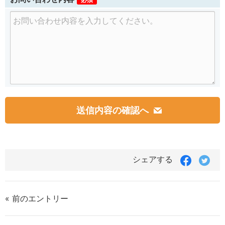
番
地
Faceboo
Twit
シェアする
で
で
シ
シ
ェ
ェ
ア
ア
« 前のエントリー
す
す
る
る