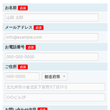
お名前
必須
メールアドレス
必須
お電話番号
必須
ご住所
必須
郵
都
便
道
市
番
府
区
号
県
建
町
物
村
名
、
お問い合わせ内容
必須