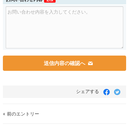
番
地
Faceboo
Twit
シェアする
で
で
シ
シ
ェ
ェ
ア
ア
« 前のエントリー
す
す
る
る