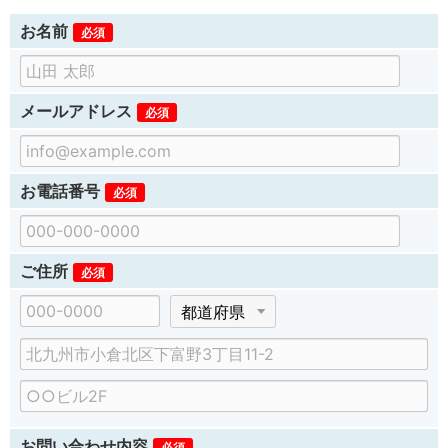
お名前
必須
メールアドレス
必須
お電話番号
必須
ご住所
必須
郵
都
便
道
市
番
府
区
号
県
建
町
物
村
名
、
お問い合わせ内容
必須