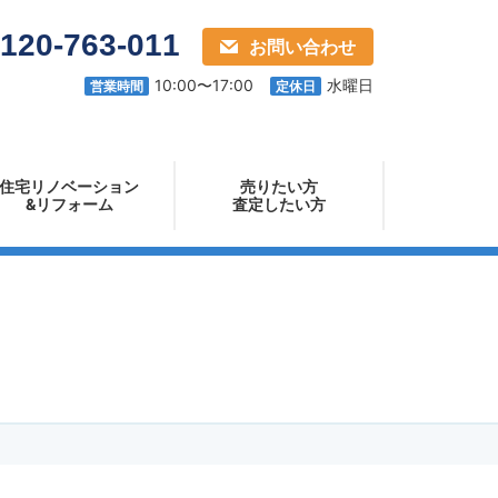
電
120-763-011
お問い合わせ
ライフホーム
話
10:00〜17:00
水曜日
営業時間
定休日
番
号：
住宅リノベーション
売りたい方
&リフォーム
査定したい方