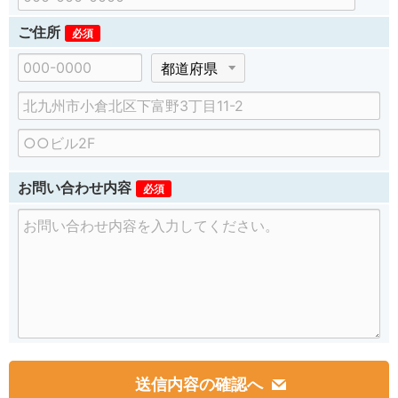
ご住所
必須
郵
都
便
道
市
番
府
区
号
県
建
町
物
村
名
、
お問い合わせ内容
必須
番
地