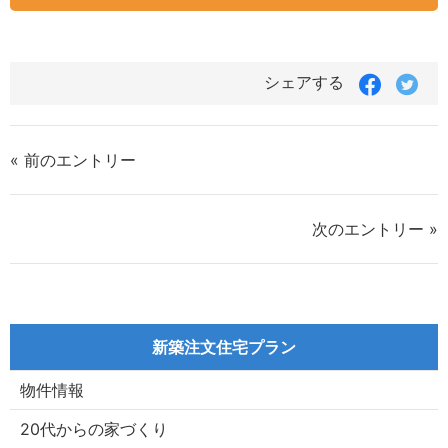
Faceboo
Twit
シェアする
で
で
シ
シ
ェ
ェ
ア
ア
« 前のエントリー
す
す
る
る
次のエントリー »
新築注文住宅プラン
物件情報
20代からの家づくり